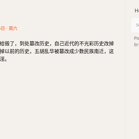
H
6日 · 周六
Po
给毁了，到处篡改历史，自己近代的不光彩历史改掉
Br
掉以前的历史，五胡乱华被篡改成少数民族南迁，这
淫。