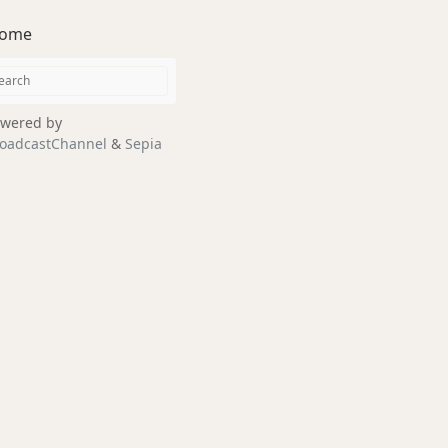
ome
wered by
oadcastChannel
&
Sepia