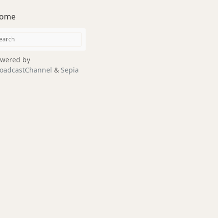
ome
wered by
oadcastChannel
&
Sepia