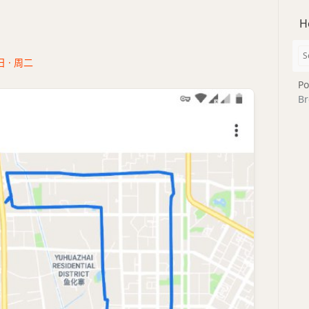
H
日 · 周二
Po
Br