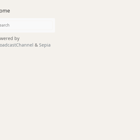
ome
wered by
oadcastChannel
&
Sepia