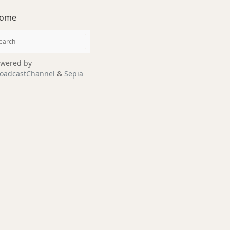
ome
wered by
oadcastChannel
&
Sepia