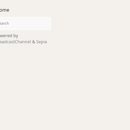
ome
wered by
oadcastChannel
&
Sepia