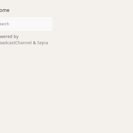
ome
wered by
oadcastChannel
&
Sepia