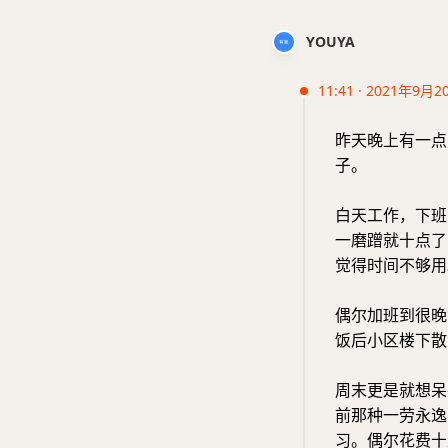
YOUYA
11:41 · 2021年9月2
昨天晚上有一点
子。
白天工作，下班
一磨蹭就十点了
觉得时间不够用
偶尔加班到很晚
饭后小区楼下散
周末更是就想呆
前那种一劳永逸
习。偶尔花费十