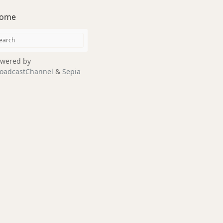
ome
wered by
oadcastChannel
&
Sepia