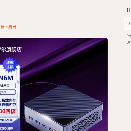
H
1日 · 周日
Po
Br