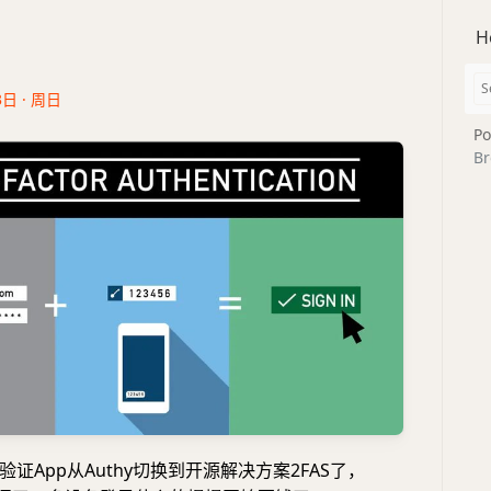
H
3日 · 周日
Po
Br
证App从Authy切换到开源解决方案2FAS了，