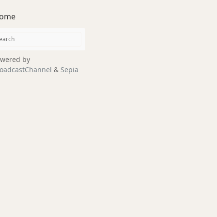
ome
wered by
oadcastChannel
&
Sepia