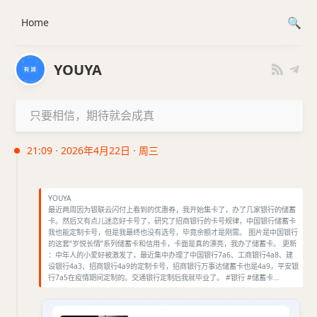
Home
YOUYA
只要相信，期待就会成真
21:09 · 2026年4月22日 · 周三
YOUYA
最近两周因为银联云闪付上看到的优惠券，我开始集卡了，办了几家银行的储蓄
卡。然后又有点儿迷恋好卡号了，研究了招商银行的卡号规律，中国银行储蓄卡
我也能定制卡号，但是我最终也没有选号，毕竟余额才是刚需。 图片是中国银行
的这套“岁悦长情”系列储蓄卡和信用卡，卡面是真的漂亮，我办了储蓄卡。 更新
：中年人的小爱好被激发了，最近集中办理了中国银行7a6、工商银行4a8、建
设银行4a3、招商银行4a9的定制卡号，招商银行万事达储蓄卡也是4a9，平安银
行7a5在疫情期间定制的。交通银行定制后我就毕业了。 #银行 #储蓄卡…