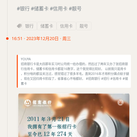
#银行
#储蓄卡
#信用卡
#靓号
银行
储蓄卡
信用卡
靓号
16:51 · 2023年12月20日 · 周三
YOUYA
招商银行卡是大四那年实习时公司统一给办理的，然后过了两年又办了张招商银
行信用卡，储蓄卡和信用卡都是16数字，这个我觉得比较好。 以前我只是用卡
，积分啥的都没关注过，感觉错过了很多羊毛。直到2016年才用积分薅点蚊子腿
。现在又回归用卡阶段了，省事省心不啥都好。 #招商银行 #招行 #信用卡 #储
蓄卡