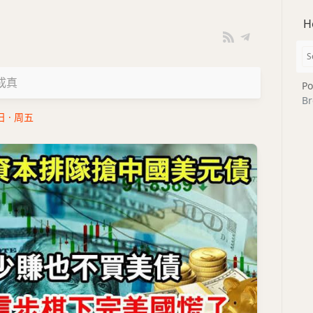
H
成真
Po
Br
日 · 周五