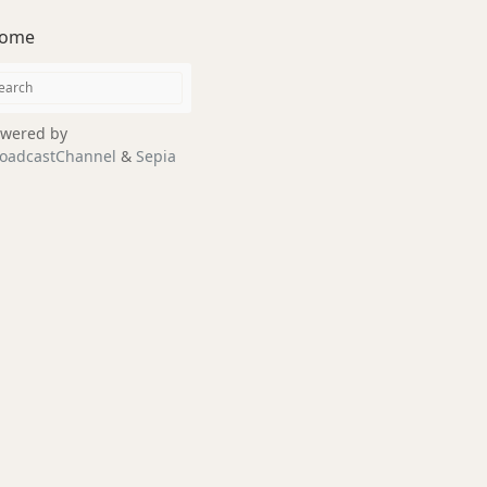
ome
wered by
oadcastChannel
&
Sepia