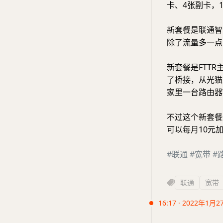
卡、4张副卡，1
新套餐是联通智
除了流量多一点
新套餐是FTTR
了桥接，从光猫
家里一台路由器
不过这个新套餐
可以每月10元
#联通
#宽带
#
联通
宽带
16:17 · 2022年1月2