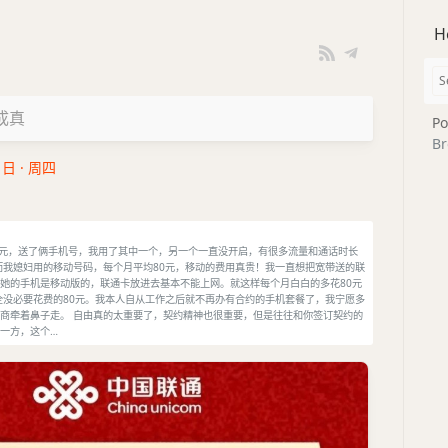
H
成真
Po
Br
1日 · 周四
0元，送了俩手机号，我用了其中一个，另一个一直没开启，有很多流量和通话时长
而我媳妇用的移动号码，每个月平均80元，移动的费用真贵！我一直想把宽带送的联
她的手机是移动版的，联通卡放进去基本不能上网。就这样每个月白白的多花80元
全没必要花费的80元。我本人自从工作之后就不再办有合约的手机套餐了，我宁愿多
商牵着鼻子走。 自由真的太重要了，契约精神也很重要，但是往往和你签订契约的
一方，这个…