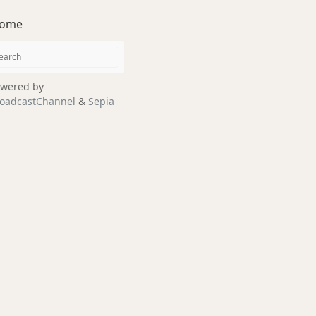
ome
wered by
oadcastChannel
&
Sepia