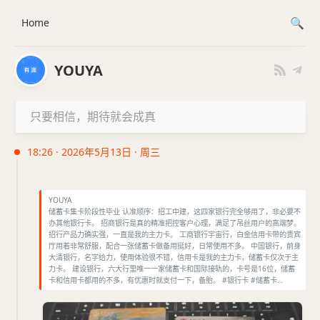
Home
YOUYA
只要相信，期待就会成真
18:26 · 2026年5月13日 · 周三
YOUYA
储蓄卡集卡阶段性毕业 认准顺序：招工中建，这四家银行完全够用了，非必要不
办其他银行卡。 招商银行是真的精准把控客户心理，满足了吊丝用户的高端梦。
招行产品力确实强，一直是我的主力卡。 工商银行宇宙行，白金信用卡带的贵宾
厅用着非常舒服，配合一张储蓄卡做备用挺好，日常使用不多。 中国银行，前身
大清银行，名字给力，使用体验很不错，信用卡是我的主力卡，储蓄卡仅次于主
力卡。 建设银行，六大行里唯一一家储蓄卡和国际接轨的，卡号是16位，储蓄
卡和信用卡都用的不多，有优惠时就支付一下，备胎。 #银行卡 #储蓄卡…