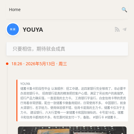
Home
YOUYA
只要相信，期待就会成真
18:26 · 2026年5月13日 · 周三
YOUYA
储蓄卡集卡阶段性毕业 认准顺序：招工中建，这四家银行完全够用了，非必要不
办其他银行卡。 招商银行是真的精准把控客户心理，满足了吊丝用户的高端梦。
招行产品力确实强，一直是我的主力卡。 工商银行宇宙行，白金信用卡带的贵宾
厅用着非常舒服，配合一张储蓄卡做备用挺好，日常使用不多。 中国银行，前身
大清银行，名字给力，使用体验很不错，信用卡是我的主力卡，储蓄卡仅次于主
力卡。 建设银行，六大行里唯一一家储蓄卡和国际接轨的，卡号是16位，储蓄
卡和信用卡都用的不多，有优惠时就支付一下，备胎。 #银行卡 #储蓄卡…