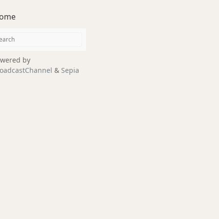
ome
wered by
oadcastChannel
&
Sepia