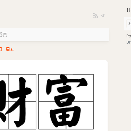
H
成真
Po
Br
日 · 周五