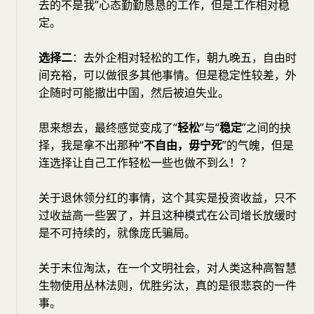
去的不是我”心态勤勤恳恳的工作，但是工作相对稳
定。
选择二
：去外企相对轻松的工作，朝九晚五，自由时
间充裕，可以做很多其他事情。但是稳定性较差，外
企随时可能撤出中国，然后被迫失业。
思来想去，最终感觉变成了“
轻松
”与“
稳定
”之间的抉
择，我是拿不出那种“
不自由，毋宁死
”的气魄，但是
连选择让自己工作轻松一些也做不到么！？
关于退休领分红的事情，这个其实是投资收益，只不
过收益高一些罢了，并且这种模式在公司增长放缓时
是不可持续的，就像庞氏骗局。
关于末位淘汰，在一个文明社会，对人类这种高智慧
生物使用丛林法则，优胜劣汰，真的是很悲哀的一件
事。