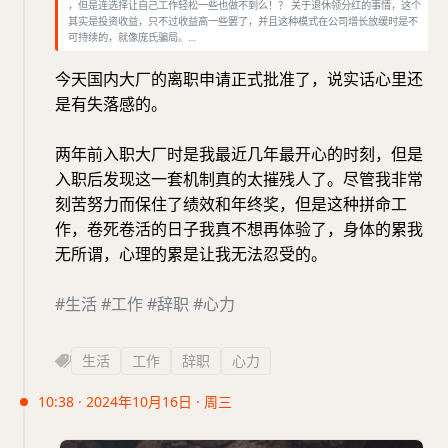
，但是连选择让自己工作轻松一些也做不到么！？ 关于退休领分红的事情，这个
其实是投资收益，只不过收益高一些罢了，并且这种模式在公司增长放缓时是不
可持续的，就像庞氏骗局。…
今天国内大厂的离职申请正式批准了，说实话心里还
是有失落感的。
两年前入职大厂时是我最近几年最开心的时刻，但是
入职后发现这一套机制真的太摧残人了。尽管我非常
刻苦努力而保住了绩效和年终奖，但是这种拼命工
作，卷死卷活的日子我真不想再体验了，身体的累我
无所谓，心理的累是让我无法忍受的。
#生活
#工作
#辞职
#心力
生活
工作
辞职
心力
10:38 · 2024年10月16日 · 周三