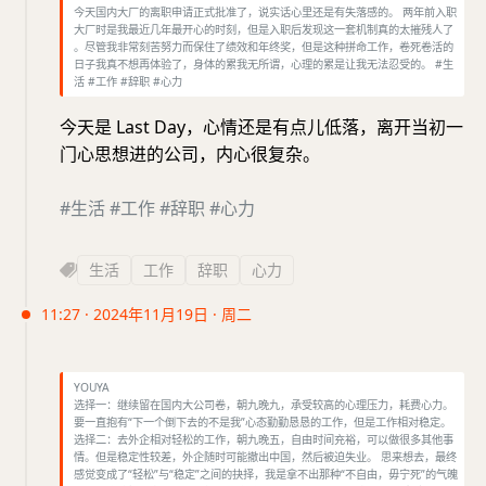
今天国内大厂的离职申请正式批准了，说实话心里还是有失落感的。 两年前入职
大厂时是我最近几年最开心的时刻，但是入职后发现这一套机制真的太摧残人了
。尽管我非常刻苦努力而保住了绩效和年终奖，但是这种拼命工作，卷死卷活的
日子我真不想再体验了，身体的累我无所谓，心理的累是让我无法忍受的。 #生
活 #工作 #辞职 #心力
今天是 Last Day，心情还是有点儿低落，离开当初一
门心思想进的公司，内心很复杂。
#生活
#工作
#辞职
#心力
生活
工作
辞职
心力
11:27 · 2024年11月19日 · 周二
YOUYA
选择一：继续留在国内大公司卷，朝九晚九，承受较高的心理压力，耗费心力。
要一直抱有“下一个倒下去的不是我”心态勤勤恳恳的工作，但是工作相对稳定。
选择二：去外企相对轻松的工作，朝九晚五，自由时间充裕，可以做很多其他事
情。但是稳定性较差，外企随时可能撤出中国，然后被迫失业。 思来想去，最终
感觉变成了“轻松”与“稳定”之间的抉择，我是拿不出那种“不自由，毋宁死”的气魄