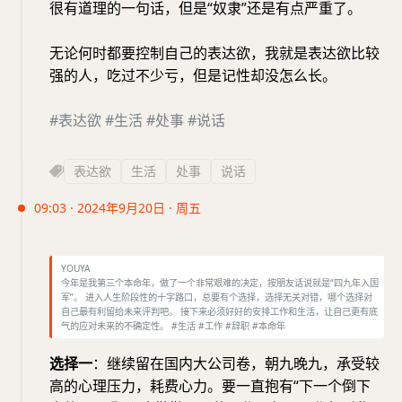
很有道理的一句话，但是“奴隶”还是有点严重了。
无论何时都要控制自己的表达欲，我就是表达欲比较
强的人，吃过不少亏，但是记性却没怎么长。
#表达欲
#生活
#处事
#说话
表达欲
生活
处事
说话
09:03 · 2024年9月20日 · 周五
YOUYA
今年是我第三个本命年，做了一个非常艰难的决定，按朋友话说就是“四九年入国
军”。 进入人生阶段性的十字路口，总要有个选择，选择无关对错，哪个选择对
自己最有利留给未来评判吧。 接下来必须好好的安排工作和生活，让自己更有底
气的应对未来的不确定性。 #生活 #工作 #辞职 #本命年
选择一
：继续留在国内大公司卷，朝九晚九，承受较
高的心理压力，耗费心力。要一直抱有“下一个倒下